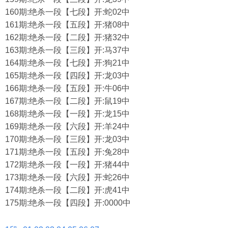
160期:绝杀一段【七段】开:蛇02中
161期:绝杀一段【五段】开:猪08中
162期:绝杀一段【二段】开:猪32中
163期:绝杀一段【三段】开:马37中
164期:绝杀一段【七段】开:狗21中
165期:绝杀一段【四段】开:龙03中
166期:绝杀一段【五段】开:牛06中
167期:绝杀一段【二段】开:鼠19中
168期:绝杀一段【一段】开:龙15中
169期:绝杀一段【六段】开:羊24中
170期:绝杀一段【三段】开:龙03中
171期:绝杀一段【五段】开:兔28中
172期:绝杀一段【一段】开:猪44中
173期:绝杀一段【六段】开:蛇26中
174期:绝杀一段【二段】开:虎41中
175期:绝杀一段【四段】开:0000中