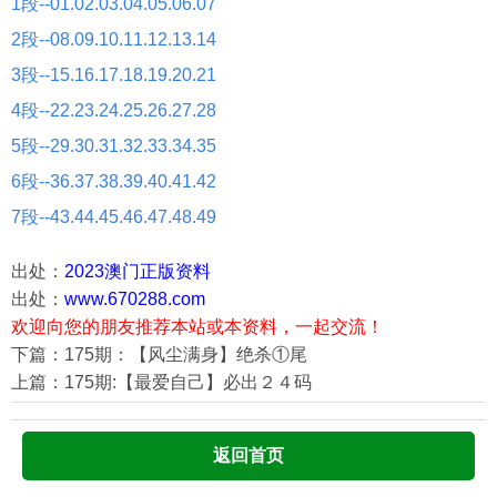
1段--01.02.03.04.05.06.07
2段--08.09.10.11.12.13.14
3段--15.16.17.18.19.20.21
4段--22.23.24.25.26.27.28
5段--29.30.31.32.33.34.35
6段--36.37.38.39.40.41.42
7段--43.44.45.46.47.48.49
出处：
2023澳门正版资料
出处：
www.670288.com
欢迎向您的朋友推荐本站或本资料，一起交流！
下篇：175期：【风尘满身】绝杀①尾
上篇：175期:【最爱自己】必出２４码
返回首页