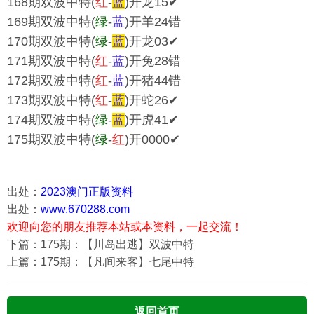
168期双波中特(
红
-
蓝
)开龙15✔
169期双波中特(
绿
-
蓝
)开羊24错
170期双波中特(
绿
-
蓝
)开龙03✔
171期双波中特(
红
-
蓝
)开兔28错
172期双波中特(
红
-
蓝
)开猪44错
173期双波中特(
红
-
蓝
)开蛇26✔
174期双波中特(
绿
-
蓝
)开虎41✔
175期双波中特(
绿
-
红
)开0000✔
出处：
2023澳门正版资料
出处：
www.670288.com
欢迎向您的朋友推荐本站或本资料，一起交流！
下篇：175期：【川岛出逃】双波中特
上篇：175期：【凡间来客】七尾中特
返回首页