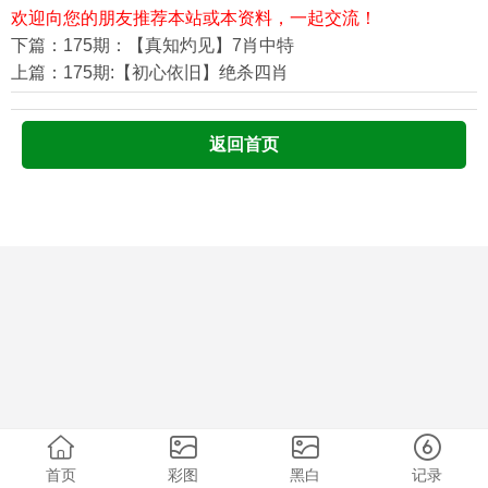
欢迎向您的朋友推荐本站或本资料，一起交流！
下篇：175期：【真知灼见】7肖中特
上篇：175期:【初心依旧】绝杀四肖
返回首页
首页
彩图
黑白
记录