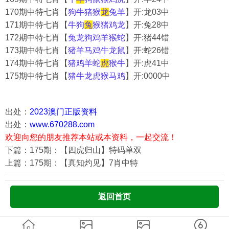
170期中特七肖【
狗牛猪猴
龙
兔羊
】开:龙03中
171期中特七肖【
牛狗
兔
猴猪鸡龙
】开:兔28中
172期中特七肖【
兔龙狗鸡羊猴蛇
】开:猪44错
173期中特七肖【
猪羊马鸡牛龙鼠
】开:蛇26错
174期中特七肖【
猪鸡羊蛇
虎
猴牛
】开:虎41中
175期中特七肖【
猪牛龙虎猴马鸡
】开:0000中
出处：
2023澳门正版资料
出处：
www.670288.com
欢迎向您的朋友推荐本站或本资料，一起交流！
下篇：175期：【四虎归山】特码单双
上篇：175期：【真知灼见】7肖中特
返回首页