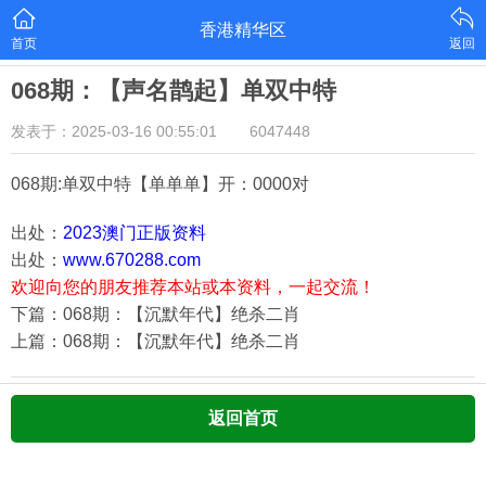
香港精华区
首页
返回
068期：【声名鹊起】单双中特
发表于：2025-03-16 00:55:01
6047448
068期:单双中特【单单单
】开：0000对
出处：
2023澳门正版资料
出处：
www.670288.com
欢迎向您的朋友推荐本站或本资料，一起交流！
下篇：068期：【沉默年代】绝杀二肖
上篇：068期：【沉默年代】绝杀二肖
返回首页