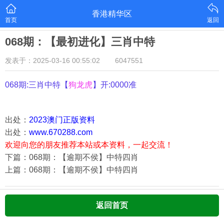
香港精华区
首页
返回
068期：【最初进化】三肖中特
发表于：2025-03-16 00:55:02
6047551
068期:三肖中特【
狗龙虎
】开:0000准
出处：
2023澳门正版资料
出处：
www.670288.com
欢迎向您的朋友推荐本站或本资料，一起交流！
下篇：068期：【逾期不侯】中特四肖
上篇：068期：【逾期不侯】中特四肖
返回首页