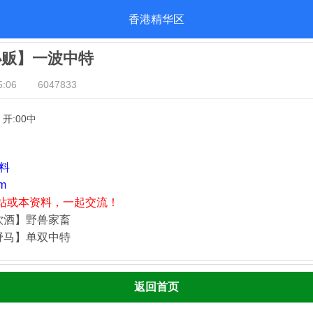
香港精华区
小贩】一波中特
:06
6047833
】开:00中
资料
m
站或本资料，一起交流！
饮酒】野兽家畜
野马】单双中特
返回首页