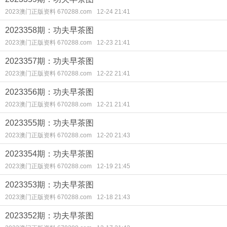
2023澳门正版资料 670288.com
12-24 21:41
2023358期：功夫早茶图
2023澳门正版资料 670288.com
12-23 21:41
2023357期：功夫早茶图
2023澳门正版资料 670288.com
12-22 21:41
2023356期：功夫早茶图
2023澳门正版资料 670288.com
12-21 21:41
2023355期：功夫早茶图
2023澳门正版资料 670288.com
12-20 21:43
2023354期：功夫早茶图
2023澳门正版资料 670288.com
12-19 21:45
2023353期：功夫早茶图
2023澳门正版资料 670288.com
12-18 21:43
2023352期：功夫早茶图