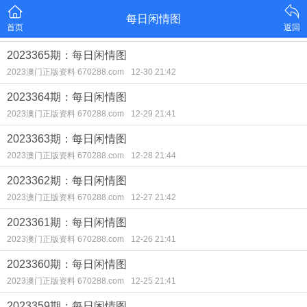
每日闲情图
首页
返回
2023365期：每日闲情图
2023澳门正版资料 670288.com
12-30 21:42
2023364期：每日闲情图
2023澳门正版资料 670288.com
12-29 21:41
2023363期：每日闲情图
2023澳门正版资料 670288.com
12-28 21:44
2023362期：每日闲情图
2023澳门正版资料 670288.com
12-27 21:42
2023361期：每日闲情图
2023澳门正版资料 670288.com
12-26 21:41
2023360期：每日闲情图
2023澳门正版资料 670288.com
12-25 21:41
2023359期：每日闲情图