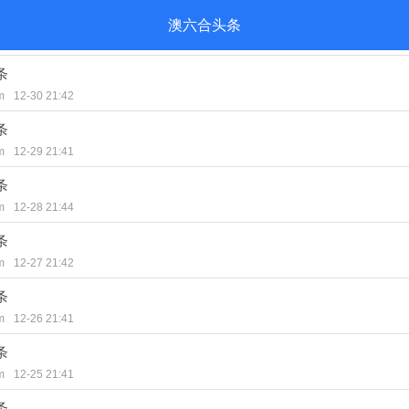
澳六合头条
条
m
12-30 21:42
条
m
12-29 21:41
条
m
12-28 21:44
条
m
12-27 21:42
条
m
12-26 21:41
条
m
12-25 21:41
条