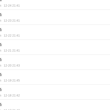
m
12-24 21:41
条
m
12-23 21:41
条
m
12-22 21:41
条
m
12-21 21:41
条
m
12-20 21:43
条
m
12-19 21:45
条
m
12-18 21:42
条