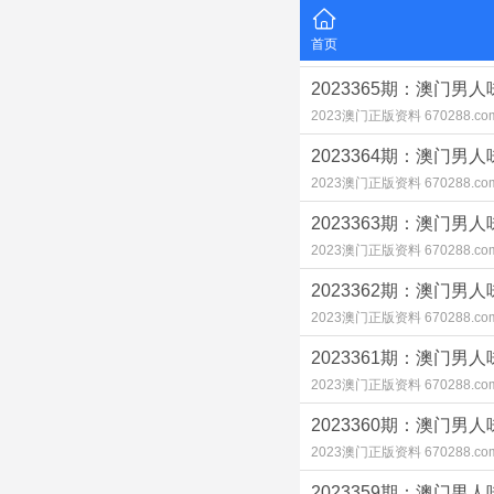
首页
2023365期：澳门男人
2023澳门正版资料 670288.co
2023364期：澳门男人
2023澳门正版资料 670288.co
2023363期：澳门男人
2023澳门正版资料 670288.co
2023362期：澳门男人
2023澳门正版资料 670288.co
2023361期：澳门男人
2023澳门正版资料 670288.co
2023360期：澳门男人
2023澳门正版资料 670288.co
2023359期：澳门男人