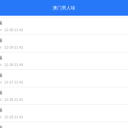
澳门男人味
味
m
12-30 21:42
味
m
12-29 21:41
味
m
12-28 21:44
味
m
12-27 21:42
味
m
12-26 21:41
味
m
12-25 21:41
味