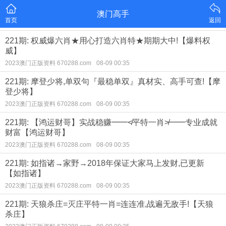
澳门高手
首页
返回
221期: 权威爆六肖★用心打造六肖特★期期大中!【爆料权
威】
2023澳门正版资料 670288.com
08-09 00:35
221期: 摩登少将,单双句『最稳单双』真材实、高手可查!【摩
登少将】
2023澳门正版资料 670288.com
08-09 00:35
221期: 【鸿运财哥】实战稳赚━━≮平特一肖≯━━专业成就
财富【鸿运财哥】
2023澳门正版资料 670288.com
08-09 00:35
221期: 如指诸→家野→2018年保证大家马上发财,已更新
【如指诸】
2023澳门正版资料 670288.com
08-09 00:35
221期: 天狼杀庄=灭庄平特一肖=连连准,战遍无敌手!【天狼
杀庄】