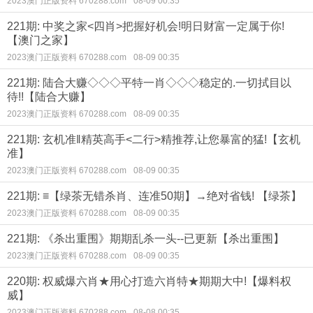
2023澳门正版资料 670288.com
08-09 00:35
221期: 中奖之家<四肖>把握好机会!明日财富一定属于你!
【澳门之家】
2023澳门正版资料 670288.com
08-09 00:35
221期: 陆合大赚◇◇◇平特一肖◇◇◇稳定的.一切拭目以
待!!【陆合大赚】
2023澳门正版资料 670288.com
08-09 00:35
221期: 玄机准‖精英高手<二行>精推荐,让您暴富的猛!【玄机
准】
2023澳门正版资料 670288.com
08-09 00:35
221期: ≡【绿茶无错杀肖、连准50期】→绝对省钱! 【绿茶】
2023澳门正版资料 670288.com
08-09 00:35
221期: 《杀出重围》期期乱杀一头--已更新【杀出重围】
2023澳门正版资料 670288.com
08-09 00:35
220期: 权威爆六肖★用心打造六肖特★期期大中!【爆料权
威】
2023澳门正版资料 670288.com
08-08 00:35