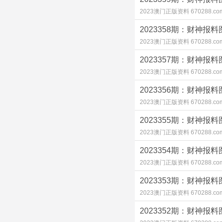
2023澳门正版资料 670288.co
2023358期：财神报料
2023澳门正版资料 670288.co
2023357期：财神报料
2023澳门正版资料 670288.co
2023356期：财神报料
2023澳门正版资料 670288.co
2023355期：财神报料
2023澳门正版资料 670288.co
2023354期：财神报料
2023澳门正版资料 670288.co
2023353期：财神报料
2023澳门正版资料 670288.co
2023352期：财神报料