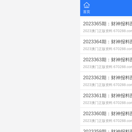
首页
2023365期：财神报料
2023澳门正版资料 670288.co
2023364期：财神报料
2023澳门正版资料 670288.co
2023363期：财神报料
2023澳门正版资料 670288.co
2023362期：财神报料
2023澳门正版资料 670288.co
2023361期：财神报料
2023澳门正版资料 670288.co
2023360期：财神报料
2023澳门正版资料 670288.co
2023359期：财神报料