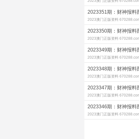
2023澳门正版资料 670288.co
2023351期：财神报料
2023澳门正版资料 670288.co
2023350期：财神报料
2023澳门正版资料 670288.co
2023349期：财神报料
2023澳门正版资料 670288.co
2023348期：财神报料
2023澳门正版资料 670288.co
2023347期：财神报料
2023澳门正版资料 670288.co
2023346期：财神报料
2023澳门正版资料 670288.co