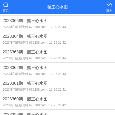
赌王心水图
首页
返回
2023365期：赌王心水图
2023澳门正版资料 670288.com
12-30 21:43
2023364期：赌王心水图
2023澳门正版资料 670288.com
12-29 21:42
2023363期：赌王心水图
2023澳门正版资料 670288.com
12-28 21:44
2023362期：赌王心水图
2023澳门正版资料 670288.com
12-27 21:43
2023361期：赌王心水图
2023澳门正版资料 670288.com
12-26 21:41
2023360期：赌王心水图
2023澳门正版资料 670288.com
12-25 21:42
2023359期：赌王心水图