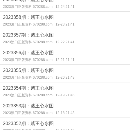
2023澳门正版资料 670288.com
12-24 21:41
2023358期：赌王心水图
2023澳门正版资料 670288.com
12-23 21:41
2023357期：赌王心水图
2023澳门正版资料 670288.com
12-22 21:41
2023356期：赌王心水图
2023澳门正版资料 670288.com
12-21 21:41
2023355期：赌王心水图
2023澳门正版资料 670288.com
12-20 21:43
2023354期：赌王心水图
2023澳门正版资料 670288.com
12-19 21:46
2023353期：赌王心水图
2023澳门正版资料 670288.com
12-18 21:43
2023352期：赌王心水图